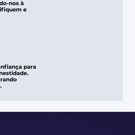
ndo-nos à
ifiquem e
onfiança para
nestidade.
orando
.