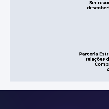
Ser reco
descobert
Parceria Estr
relações 
Compr