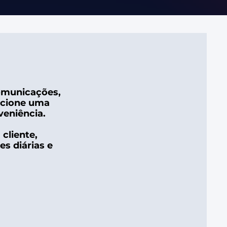
omunicações,
rcione uma
veniência.
cliente,
s diárias e