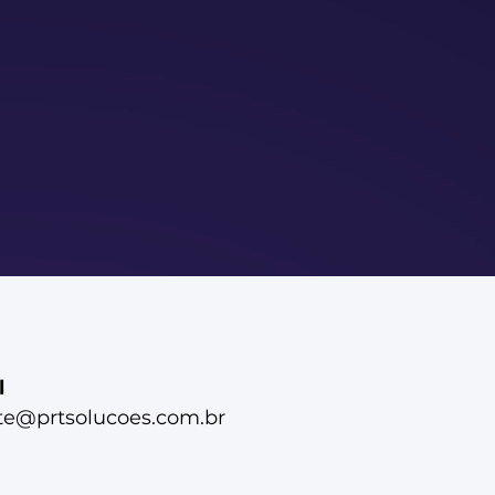
l
te@prtsolucoes.com.br