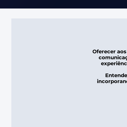
Oferecer aos
comunicaç
experiênci
Entender
incorporand